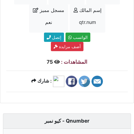
إسم المالك
مسجل مميز
qtr.num
نعم
الواتسب
إتصل
أضف مزايدة
المشاهدات :
75
شارك :
كيو نمبر - Qnumber