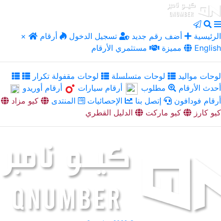
الرئيسية
أضف رقم جديد
تسجيل الدخول
أرقام
×
English
مميزة
مستثمري الأرقام
لوحات مواليد
لوحات متسلسلة
لوحات مقفولة تكرار
أحدث الأرقام
مطلوب
أرقام سيارات
أرقام أوريدو
أرقام فودافون
إتصل بنا
الإحصائيات
المنتدى
كيو مزاد
كيو كارز
كيو ماركت
الدليل القطري