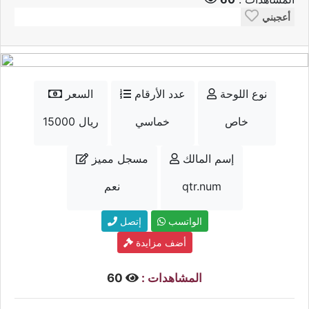
أعجبني
نوع اللوحة
عدد الأرقام
السعر
خاص
خماسي
15000 ريال
إسم المالك
مسجل مميز
qtr.num
نعم
الواتسب
إتصل
أضف مزايدة
المشاهدات :
60