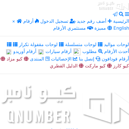
الرئيسية
أضف رقم جديد
تسجيل الدخول
أرقام
×
English
مميزة
مستثمري الأرقام
لوحات مواليد
لوحات متسلسلة
لوحات مقفولة تكرار
أحدث الأرقام
مطلوب
أرقام سيارات
أرقام أوريدو
أرقام فودافون
إتصل بنا
الإحصائيات
المنتدى
كيو مزاد
كيو كارز
كيو ماركت
الدليل القطري