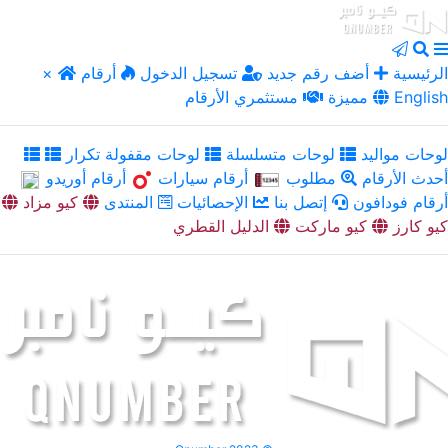
الرئيسية
أضف رقم جديد
تسجيل الدخول
أرقام
×
English
مميزة
مستثمري الأرقام
لوحات مواليد
لوحات متسلسلة
لوحات مقفولة تكرار
أحدث الأرقام
مطلوب
أرقام سيارات
أرقام أوريدو
أرقام فودافون
إتصل بنا
الإحصائيات
المنتدى
كيو مزاد
كيو كارز
كيو ماركت
الدليل القطري