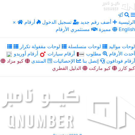
الرئيسية
أضف رقم جديد
تسجيل الدخول
أرقام
×
English
مميزة
مستثمري الأرقام
لوحات مواليد
لوحات متسلسلة
لوحات مقفولة تكرار
أحدث الأرقام
مطلوب
أرقام سيارات
أرقام أوريدو
أرقام فودافون
إتصل بنا
الإحصائيات
المنتدى
كيو مزاد
كيو كارز
كيو ماركت
الدليل القطري