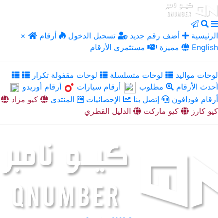
الرئيسية
أضف رقم جديد
تسجيل الدخول
أرقام
×
English
مميزة
مستثمري الأرقام
لوحات مواليد
لوحات متسلسلة
لوحات مقفولة تكرار
أحدث الأرقام
مطلوب
أرقام سيارات
أرقام أوريدو
أرقام فودافون
إتصل بنا
الإحصائيات
المنتدى
كيو مزاد
كيو كارز
كيو ماركت
الدليل القطري