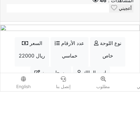
المشاهدات :
46
أعجبني
نوع اللوحة
عدد الأرقام
السعر
خاص
خماسي
22000 ريال
إسم المالك
مسجل مميز
qtr.num
نعم
ي
مطلوب
إتصل بنا
English
الواتسب
إتصل
أضف مزايدة
المشاهدات :
46