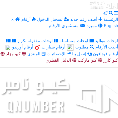
الرئيسية
أضف رقم جديد
تسجيل الدخول
أرقام
×
English
مميزة
مستثمري الأرقام
لوحات مواليد
لوحات متسلسلة
لوحات مقفولة تكرار
أحدث الأرقام
مطلوب
أرقام سيارات
أرقام أوريدو
أرقام فودافون
إتصل بنا
الإحصائيات
المنتدى
كيو مزاد
كيو كارز
كيو ماركت
الدليل القطري