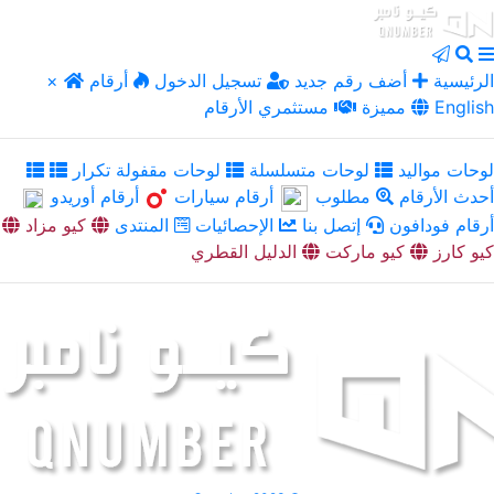
الرئيسية
أضف رقم جديد
تسجيل الدخول
أرقام
×
English
مميزة
مستثمري الأرقام
لوحات مواليد
لوحات متسلسلة
لوحات مقفولة تكرار
أحدث الأرقام
مطلوب
أرقام سيارات
أرقام أوريدو
أرقام فودافون
إتصل بنا
الإحصائيات
المنتدى
كيو مزاد
كيو كارز
كيو ماركت
الدليل القطري