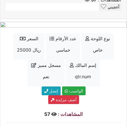
أعجبني
نوع اللوحة
عدد الأرقام
السعر
خاص
خماسي
25000 ريال
إسم المالك
مسجل مميز
qtr.num
نعم
الواتسب
إتصل
أضف مزايدة
المشاهدات :
57