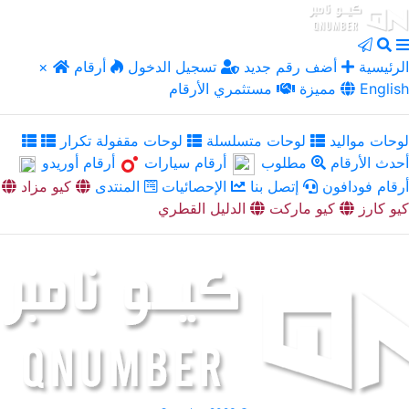
الرئيسية
أضف رقم جديد
تسجيل الدخول
أرقام
×
English
مميزة
مستثمري الأرقام
لوحات مواليد
لوحات متسلسلة
لوحات مقفولة تكرار
أحدث الأرقام
مطلوب
أرقام سيارات
أرقام أوريدو
أرقام فودافون
إتصل بنا
الإحصائيات
المنتدى
كيو مزاد
كيو كارز
كيو ماركت
الدليل القطري