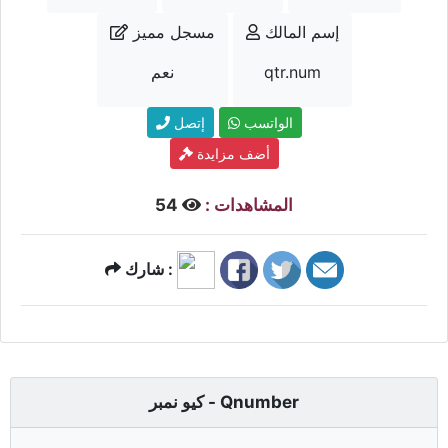
إسم المالك
مسجل مميز
qtr.num
نعم
الواتسب
إتصل
أضف مزايدة
المشاهدات :
54
شارك :
كيو نمبر - Qnumber