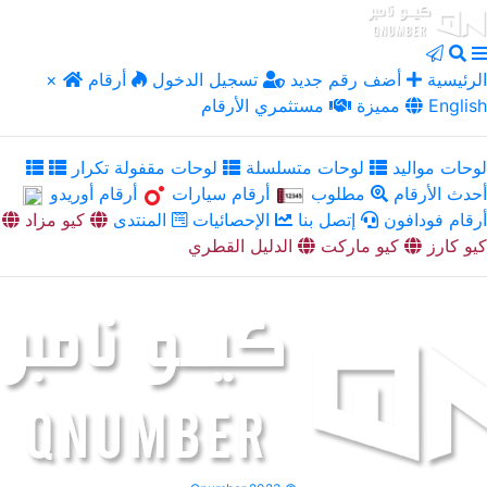
الرئيسية
أضف رقم جديد
تسجيل الدخول
أرقام
×
English
مميزة
مستثمري الأرقام
لوحات مواليد
لوحات متسلسلة
لوحات مقفولة تكرار
أحدث الأرقام
مطلوب
أرقام سيارات
أرقام أوريدو
أرقام فودافون
إتصل بنا
الإحصائيات
المنتدى
كيو مزاد
كيو كارز
كيو ماركت
الدليل القطري