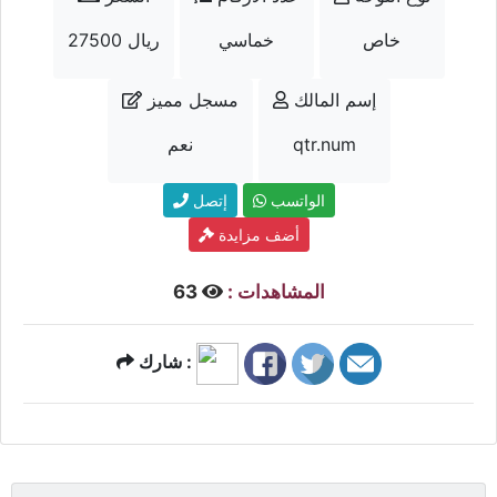
خاص
خماسي
27500 ريال
إسم المالك
مسجل مميز
qtr.num
نعم
الواتسب
إتصل
أضف مزايدة
المشاهدات :
63
شارك :