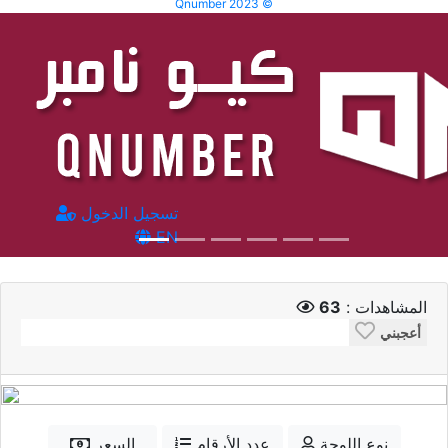
Qnumber 2023 ©
تسجيل الدخول
EN
المشاهدات :
63
أعجبني
نوع اللوحة
عدد الأرقام
السعر