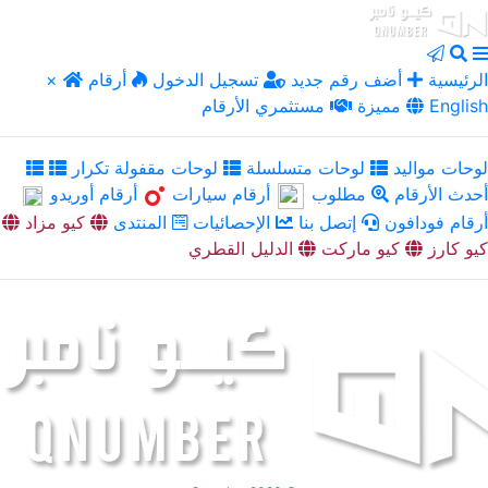
الرئيسية
أضف رقم جديد
تسجيل الدخول
أرقام
×
English
مميزة
مستثمري الأرقام
لوحات مواليد
لوحات متسلسلة
لوحات مقفولة تكرار
أحدث الأرقام
مطلوب
أرقام سيارات
أرقام أوريدو
أرقام فودافون
إتصل بنا
الإحصائيات
المنتدى
كيو مزاد
كيو كارز
كيو ماركت
الدليل القطري