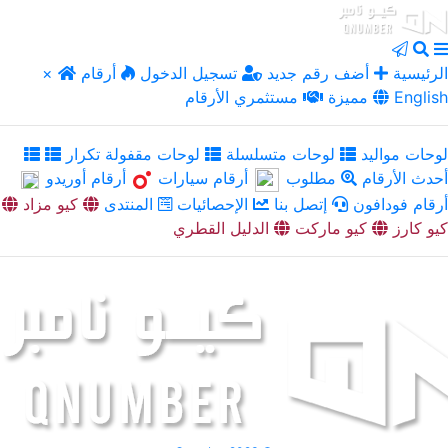
الرئيسية
أضف رقم جديد
تسجيل الدخول
أرقام
×
English
مميزة
مستثمري الأرقام
لوحات مواليد
لوحات متسلسلة
لوحات مقفولة تكرار
أحدث الأرقام
مطلوب
أرقام سيارات
أرقام أوريدو
أرقام فودافون
إتصل بنا
الإحصائيات
المنتدى
كيو مزاد
كيو كارز
كيو ماركت
الدليل القطري