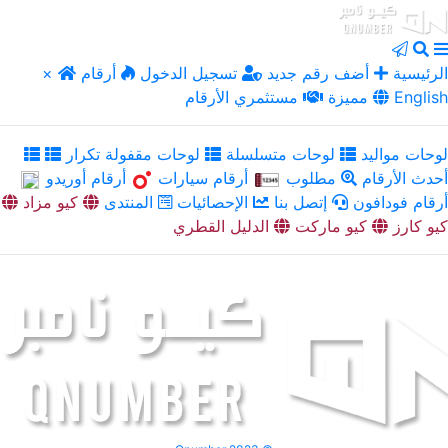
الرئيسية
أضف رقم جديد
تسجيل الدخول
أرقام
×
English
مميزة
مستثمري الأرقام
لوحات مواليد
لوحات متسلسلة
لوحات مقفولة تكرار
أحدث الأرقام
مطلوب
أرقام سيارات
أرقام أوريدو
أرقام فودافون
إتصل بنا
الإحصائيات
المنتدى
كيو مزاد
كيو كارز
كيو ماركت
الدليل القطري