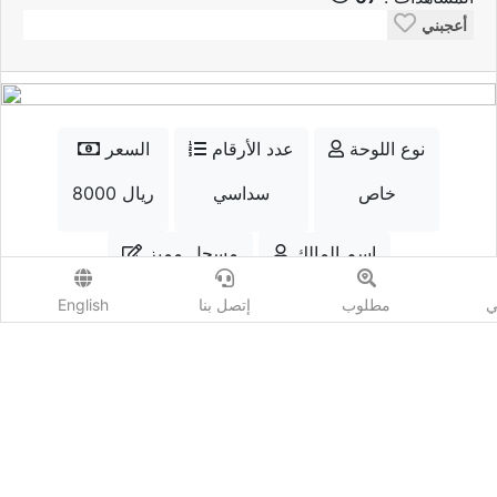
أعجبني
نوع اللوحة
عدد الأرقام
السعر
خاص
سداسي
8000 ريال
إسم المالك
مسجل مميز
qtr.num
نعم
ي
مطلوب
إتصل بنا
English
الواتسب
إتصل
أضف مزايدة
المشاهدات :
67