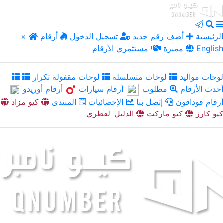
الرئيسية
أضف رقم جديد
تسجيل الدخول
أرقام
×
English
مميزة
مستثمري الأرقام
لوحات مواليد
لوحات متسلسلة
لوحات مقفولة تكرار
أحدث الأرقام
مطلوب
أرقام سيارات
أرقام أوريدو
أرقام فودافون
إتصل بنا
الإحصائيات
المنتدى
كيو مزاد
كيو كارز
كيو ماركت
الدليل القطري