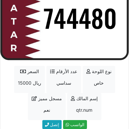
نوع اللوحة
عدد الأرقام
السعر
خاص
سداسي
15000 ريال
إسم المالك
مسجل مميز
qtr.num
نعم
الواتسب
إتصل