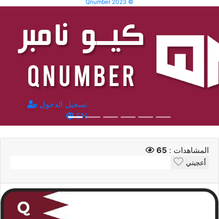
Qnumber 2023 ©
تسجيل الدخول
EN
المشاهدات :
65
أعجبني