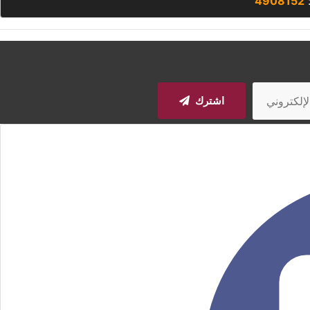
:
4908152
اشترك