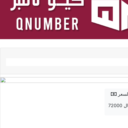
لسعر
 ريال