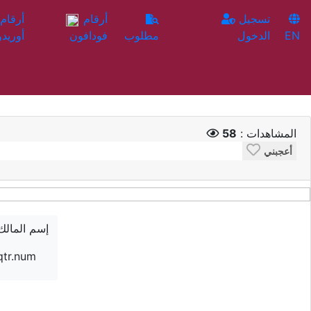
تسجيل
أرقام
EN
الدخول
مطلوب
فودافون
أوريدو
المشاهدات :
58
أعجبني
إسم المالك
qtr.num