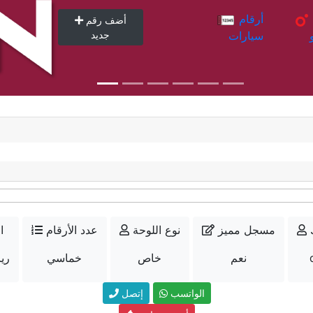
أرقام
أرقام
أضف رقم
سيارات
جديد
مسجل مميز
نوع اللوحة
عدد الأرقام
ا
نعم
خاص
خماسي
72000
الواتسب
إتصل