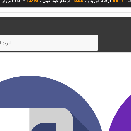
ت :
8917
أرقام أوريدو :
1533
أرقام فودافون :
1246
- عدد الزوار 