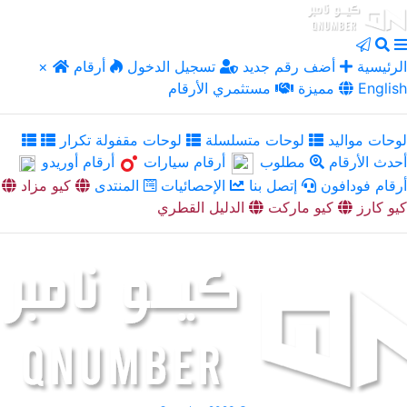
الرئيسية
أضف رقم جديد
تسجيل الدخول
أرقام
×
English
مميزة
مستثمري الأرقام
لوحات مواليد
لوحات متسلسلة
لوحات مقفولة تكرار
أحدث الأرقام
مطلوب
أرقام سيارات
أرقام أوريدو
أرقام فودافون
إتصل بنا
الإحصائيات
المنتدى
كيو مزاد
كيو كارز
كيو ماركت
الدليل القطري