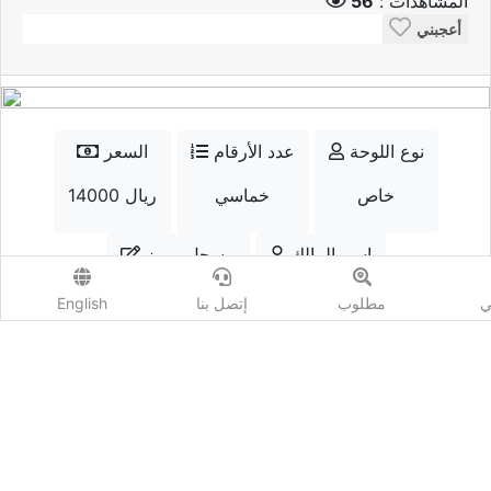
المشاهدات :
56
أعجبني
نوع اللوحة
عدد الأرقام
السعر
خاص
خماسي
14000 ريال
إسم المالك
مسجل مميز
qtr.num
نعم
ي
مطلوب
إتصل بنا
English
الواتسب
إتصل
أضف مزايدة
المشاهدات :
56