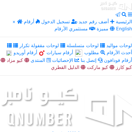
الرئيسية
أضف رقم جديد
تسجيل الدخول
أرقام
×
English
مميزة
مستثمري الأرقام
لوحات مواليد
لوحات متسلسلة
لوحات مقفولة تكرار
أحدث الأرقام
مطلوب
أرقام سيارات
أرقام أوريدو
أرقام فودافون
إتصل بنا
الإحصائيات
المنتدى
كيو مزاد
كيو كارز
كيو ماركت
الدليل القطري