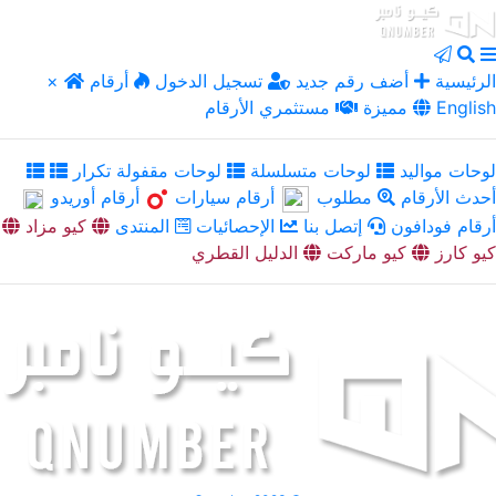
الرئيسية
أضف رقم جديد
تسجيل الدخول
أرقام
×
English
مميزة
مستثمري الأرقام
لوحات مواليد
لوحات متسلسلة
لوحات مقفولة تكرار
أحدث الأرقام
مطلوب
أرقام سيارات
أرقام أوريدو
أرقام فودافون
إتصل بنا
الإحصائيات
المنتدى
كيو مزاد
كيو كارز
كيو ماركت
الدليل القطري