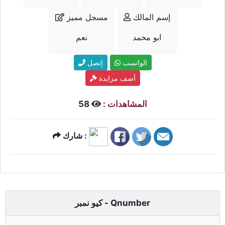
إسم المالك
مسجل مميز
ابو محمد
نعم
الواتسب
إتصل
أضف مزايدة
المشاهدات :
58
شارك :
كيو نمبر - Qnumber