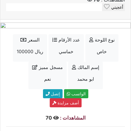
أعجبني
نوع اللوحة
عدد الأرقام
السعر
خاص
خماسي
100000 ريال
إسم المالك
مسجل مميز
ابو محمد
نعم
الواتسب
إتصل
أضف مزايدة
المشاهدات :
70