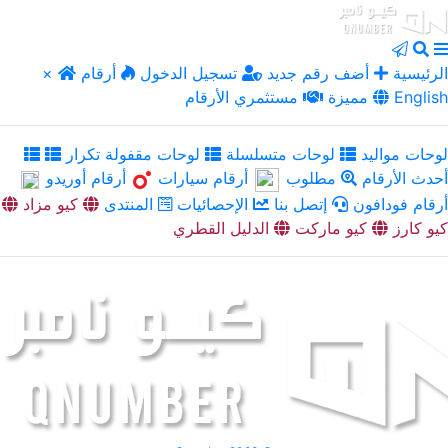
الرئيسية
أضف رقم جديد
تسجيل الدخول
أرقام
×
English
مميزة
مستثمري الأرقام
لوحات مواليد
لوحات متسلسلة
لوحات مقفولة تكرار
أحدث الأرقام
مطلوب
أرقام سيارات
أرقام أوريدو
أرقام فودافون
إتصل بنا
الإحصائيات
المنتدى
كيو مزاد
كيو كارز
كيو ماركت
الدليل القطري