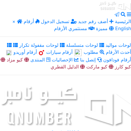
الرئيسية
أضف رقم جديد
تسجيل الدخول
أرقام
×
English
مميزة
مستثمري الأرقام
لوحات مواليد
لوحات متسلسلة
لوحات مقفولة تكرار
أحدث الأرقام
مطلوب
أرقام سيارات
أرقام أوريدو
أرقام فودافون
إتصل بنا
الإحصائيات
المنتدى
كيو مزاد
كيو كارز
كيو ماركت
الدليل القطري