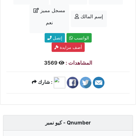
مسجل مميز
إسم المالك
نعم
الواتسب
إتصل
أضف مزايدة
المشاهدات :
3569
شارك :
كيو نمبر - Qnumber