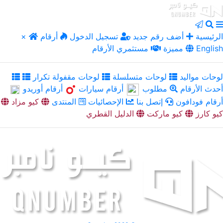
الرئيسية
أضف رقم جديد
تسجيل الدخول
أرقام
×
English
مميزة
مستثمري الأرقام
لوحات مواليد
لوحات متسلسلة
لوحات مقفولة تكرار
أحدث الأرقام
مطلوب
أرقام سيارات
أرقام أوريدو
أرقام فودافون
إتصل بنا
الإحصائيات
المنتدى
كيو مزاد
كيو كارز
كيو ماركت
الدليل القطري