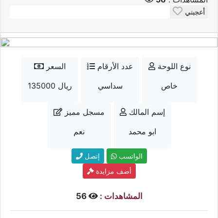
أعجبني
نوع اللوحة
عدد الأرقام
السعر
خاص
سداسي
135000 ريال
إسم المالك
مسجل مميز
ابو محمد
نعم
الواتسب
إتصل
أضف مزايدة
المشاهدات :
56