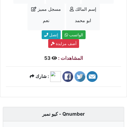
إسم المالك
مسجل مميز
ابو محمد
نعم
الواتسب
إتصل
أضف مزايدة
المشاهدات :
53
شارك :
كيو نمبر - Qnumber