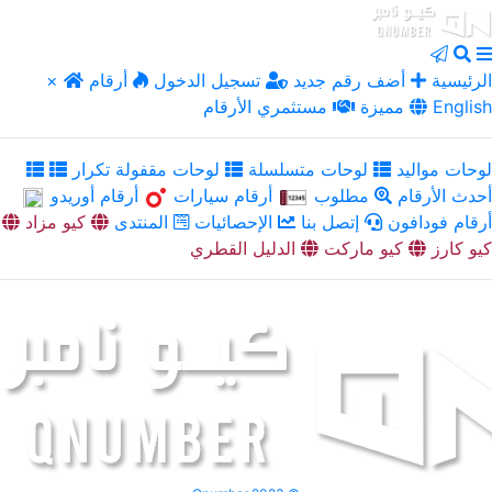
الرئيسية
أضف رقم جديد
تسجيل الدخول
أرقام
×
English
مميزة
مستثمري الأرقام
لوحات مواليد
لوحات متسلسلة
لوحات مقفولة تكرار
أحدث الأرقام
مطلوب
أرقام سيارات
أرقام أوريدو
أرقام فودافون
إتصل بنا
الإحصائيات
المنتدى
كيو مزاد
كيو كارز
كيو ماركت
الدليل القطري