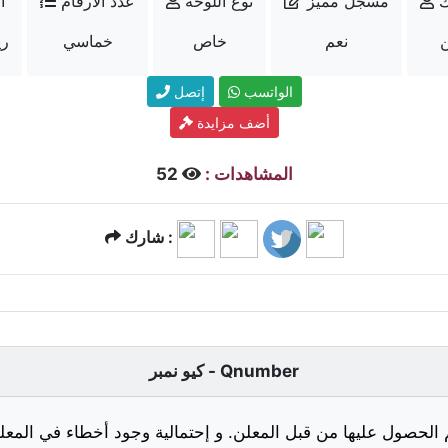
ك
مسجل مميز
نوع اللوحة
عدد الأرقام
ا
نعم
خاص
خماسي
500
الواتسب
إتصل
أضف مزايدة
المشاهدات :
52
شارك :
كيو نمبر - Qnumber
 الحصول عليها من قبل المعلن. و إحتمالية وجود أخطاء في المعلو