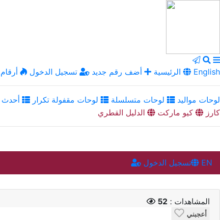
English
الرئيسية
أضف رقم جديد
تسجيل الدخول
أرقام 
لوحات مواليد
لوحات متسلسلة
لوحات مقفولة تكرار
أحدث ا
كارز
كيو ماركت
الدليل القطري
EN
تسجيل الدخول
المشاهدات :
52
أعجبني