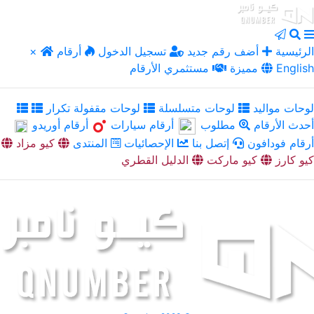
الرئيسية
أضف رقم جديد
تسجيل الدخول
أرقام
×
English
مميزة
مستثمري الأرقام
لوحات مواليد
لوحات متسلسلة
لوحات مقفولة تكرار
أحدث الأرقام
مطلوب
أرقام سيارات
أرقام أوريدو
أرقام فودافون
إتصل بنا
الإحصائيات
المنتدى
كيو مزاد
كيو كارز
كيو ماركت
الدليل القطري