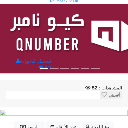
Qnumber 2023 ©
تسجيل الدخول
EN
المشاهدات :
52
أعجبني
نوع اللوحة
عدد الأرقام
السعر