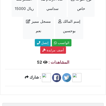
خاص
سداسي
15000 ريال
إسم المالك
مسجل مميز
بوحسين
نعم
الواتسب
إتصل
أضف مزايدة
المشاهدات :
52
شارك :