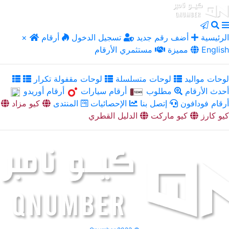
الرئيسية
أضف رقم جديد
تسجيل الدخول
أرقام
×
English
مميزة
مستثمري الأرقام
لوحات مواليد
لوحات متسلسلة
لوحات مقفولة تكرار
أحدث الأرقام
مطلوب
أرقام سيارات
أرقام أوريدو
أرقام فودافون
إتصل بنا
الإحصائيات
المنتدى
كيو مزاد
كيو كارز
كيو ماركت
الدليل القطري