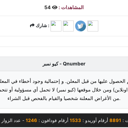
المشاهدات :
54
شارك :
كيو نمبر - Qnumber
 الحصول عليها من قبل المعلن. و إحتمالية وجود أخطاء في المعلو
ونلاين) ومن خلال موقعها (كيو نمبر) لا تحمل أي مسؤولية أو تتحم
من الأغراض المعلنة شخصيا والقيام بالفحص قبل الشراء.
ت :
8891
أرقام أوريدو :
1533
أرقام فودافون :
1246
- عدد الزوار 