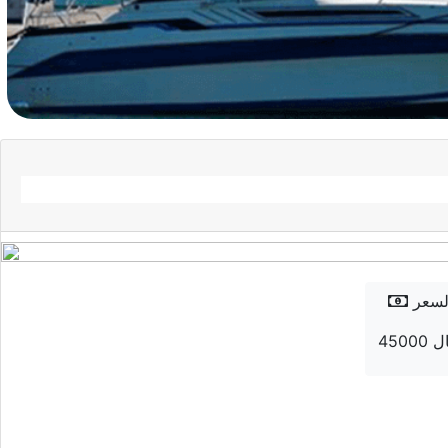
لسعر
 ريال