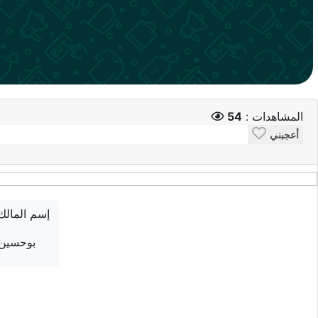
المشاهدات :
54
أعجبني
إسم المالك
بوحسين