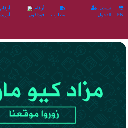
تسجيل
أرقام
EN
الدخول
مطلوب
فودافون
أوريدو