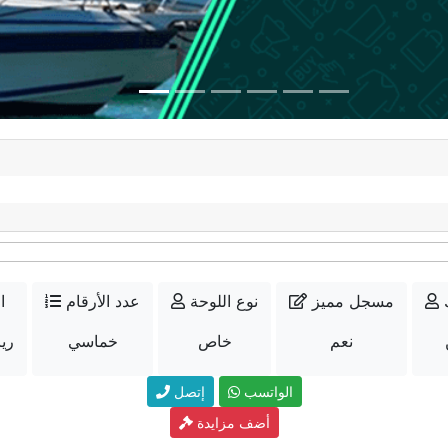
مسجل مميز
نوع اللوحة
عدد الأرقام
ا
نعم
خاص
خماسي
45000
الواتسب
إتصل
أضف مزايدة