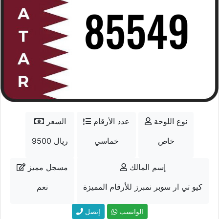
نوع اللوحة
عدد الأرقام
السعر
خاص
خماسي
9500 ريال
إسم المالك
مسجل مميز
كيو تي ار سوبر نمبرز للأرقام المميزة
نعم
الواتسب
إتصل