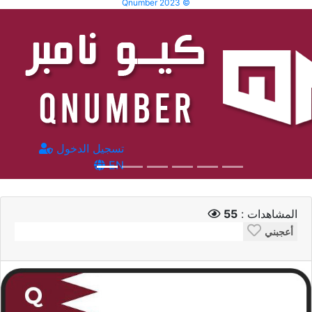
Qnumber 2023 ©
تسجيل الدخول
EN
المشاهدات :
55
أعجبني