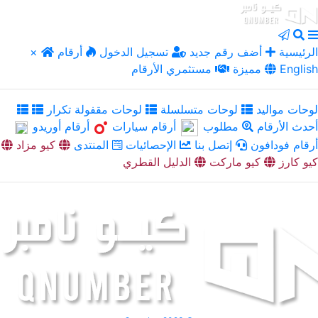
الرئيسية
أضف رقم جديد
تسجيل الدخول
أرقام
×
English
مميزة
مستثمري الأرقام
لوحات مواليد
لوحات متسلسلة
لوحات مقفولة تكرار
أحدث الأرقام
مطلوب
أرقام سيارات
أرقام أوريدو
أرقام فودافون
إتصل بنا
الإحصائيات
المنتدى
كيو مزاد
كيو كارز
كيو ماركت
الدليل القطري