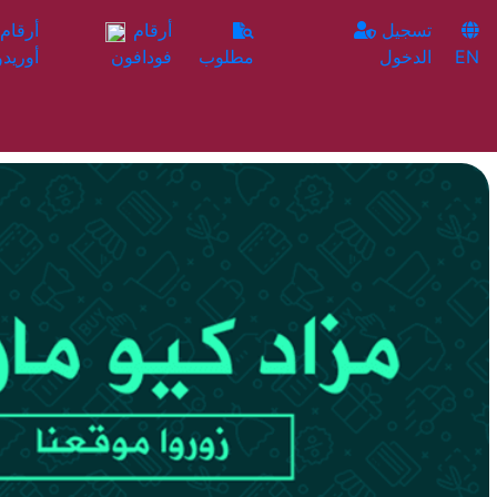
تسجيل
أرقام
EN
الدخول
مطلوب
فودافون
أوريدو