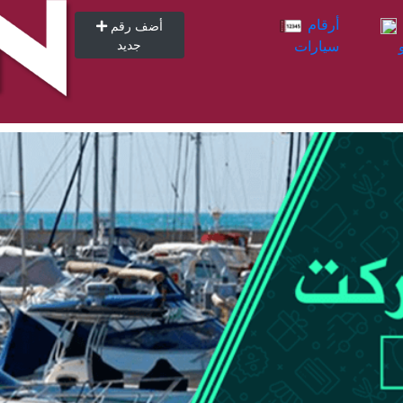
أرقام
أرقام
أضف رقم
سيارات
جديد