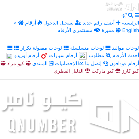
الرئيسية
أضف رقم جديد
تسجيل الدخول
أرقام
×
English
مميزة
مستثمري الأرقام
لوحات مواليد
لوحات متسلسلة
لوحات مقفولة تكرار
أحدث الأرقام
مطلوب
أرقام سيارات
أرقام أوريدو
أرقام فودافون
إتصل بنا
الإحصائيات
المنتدى
كيو مزاد
كيو كارز
كيو ماركت
الدليل القطري