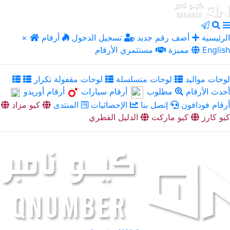
الرئيسية
أضف رقم جديد
تسجيل الدخول
أرقام
×
English
مميزة
مستثمري الأرقام
لوحات مواليد
لوحات متسلسلة
لوحات مقفولة تكرار
أحدث الأرقام
مطلوب
أرقام سيارات
أرقام أوريدو
أرقام فودافون
إتصل بنا
الإحصائيات
المنتدى
كيو مزاد
كيو كارز
كيو ماركت
الدليل القطري