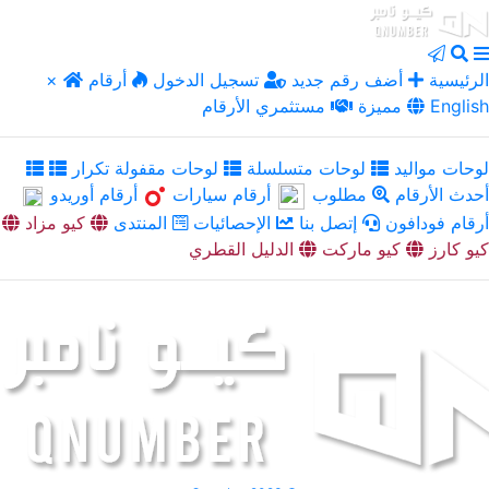
الرئيسية
أضف رقم جديد
تسجيل الدخول
أرقام
×
English
مميزة
مستثمري الأرقام
لوحات مواليد
لوحات متسلسلة
لوحات مقفولة تكرار
أحدث الأرقام
مطلوب
أرقام سيارات
أرقام أوريدو
أرقام فودافون
إتصل بنا
الإحصائيات
المنتدى
كيو مزاد
كيو كارز
كيو ماركت
الدليل القطري