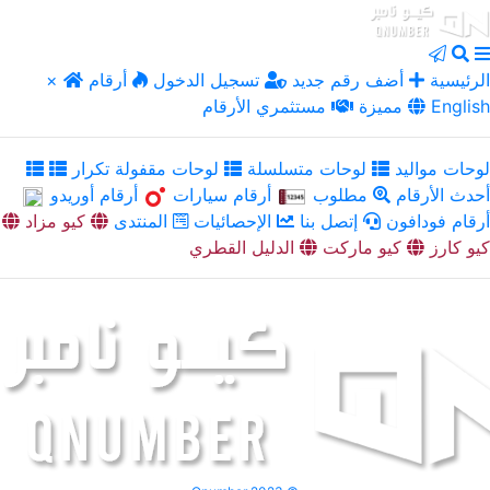
الرئيسية
أضف رقم جديد
تسجيل الدخول
أرقام
×
English
مميزة
مستثمري الأرقام
لوحات مواليد
لوحات متسلسلة
لوحات مقفولة تكرار
أحدث الأرقام
مطلوب
أرقام سيارات
أرقام أوريدو
أرقام فودافون
إتصل بنا
الإحصائيات
المنتدى
كيو مزاد
كيو كارز
كيو ماركت
الدليل القطري