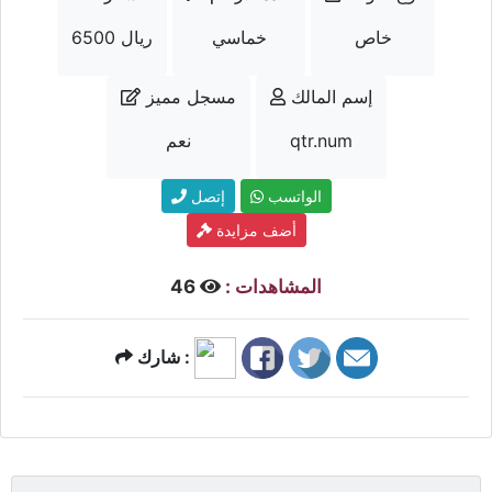
خاص
خماسي
6500 ريال
إسم المالك
مسجل مميز
qtr.num
نعم
الواتسب
إتصل
أضف مزايدة
المشاهدات :
46
شارك :