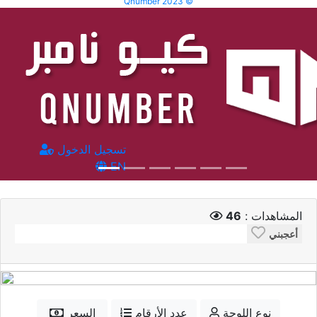
Qnumber 2023 ©
تسجيل الدخول
EN
المشاهدات :
46
أعجبني
نوع اللوحة
عدد الأرقام
السعر