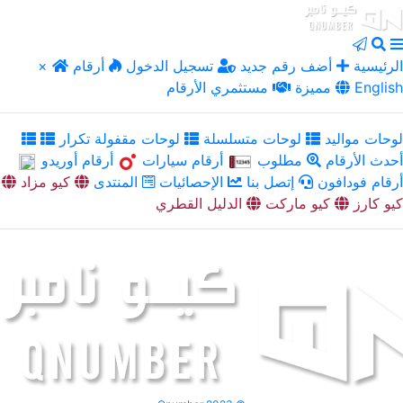
الرئيسية
أضف رقم جديد
تسجيل الدخول
أرقام
×
English
مميزة
مستثمري الأرقام
لوحات مواليد
لوحات متسلسلة
لوحات مقفولة تكرار
أحدث الأرقام
مطلوب
أرقام سيارات
أرقام أوريدو
أرقام فودافون
إتصل بنا
الإحصائيات
المنتدى
كيو مزاد
كيو كارز
كيو ماركت
الدليل القطري