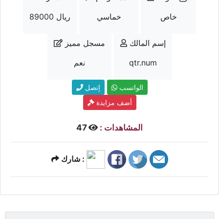
خاص
خماسي
89000 ريال
إسم المالك
مسجل مميز
qtr.num
نعم
الواتسب
إتصل
أضف مزايدة
المشاهدات :
47
شارك :