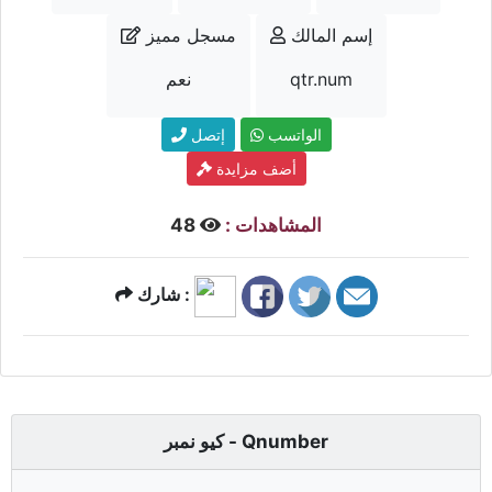
إسم المالك
مسجل مميز
qtr.num
نعم
الواتسب
إتصل
أضف مزايدة
المشاهدات :
48
شارك :
كيو نمبر - Qnumber