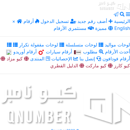
الرئيسية
أضف رقم جديد
تسجيل الدخول
أرقام
×
English
مميزة
مستثمري الأرقام
لوحات مواليد
لوحات متسلسلة
لوحات مقفولة تكرار
أحدث الأرقام
مطلوب
أرقام سيارات
أرقام أوريدو
أرقام فودافون
إتصل بنا
الإحصائيات
المنتدى
كيو مزاد
كيو كارز
كيو ماركت
الدليل القطري