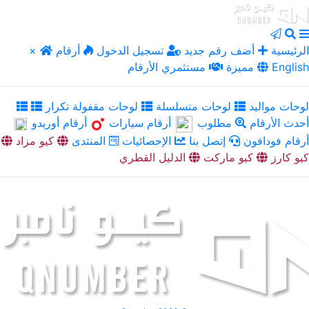
الرئيسية
أضف رقم جديد
تسجيل الدخول
أرقام
×
English
مميزة
مستثمري الأرقام
لوحات مواليد
لوحات متسلسلة
لوحات مقفولة تكرار
أحدث الأرقام
مطلوب
أرقام سيارات
أرقام أوريدو
أرقام فودافون
إتصل بنا
الإحصائيات
المنتدى
كيو مزاد
كيو كارز
كيو ماركت
الدليل القطري