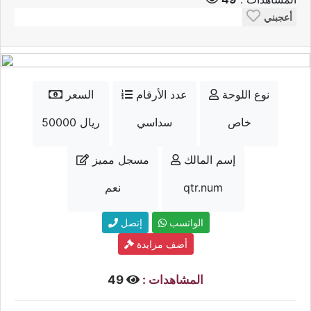
أعجبني
نوع اللوحة
عدد الأرقام
السعر
خاص
سداسي
50000 ريال
إسم المالك
مسجل مميز
qtr.num
نعم
الواتسب
إتصل
أضف مزايدة
المشاهدات :
49