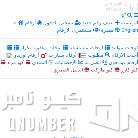
الرئيسية
أضف رقم جديد
تسجيل الدخول
أرقام
×
English
مميزة
مستثمري الأرقام
لوحات مواليد
لوحات متسلسلة
لوحات مقفولة تكرار
أحدث الأرقام
مطلوب
أرقام سيارات
أرقام أوريدو
أرقام فودافون
إتصل بنا
الإحصائيات
المنتدى
كيو مزاد
كيو كارز
كيو ماركت
الدليل القطري