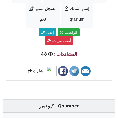
إسم المالك
مسجل مميز
qtr.num
نعم
الواتسب
إتصل
أضف مزايدة
المشاهدات :
48
شارك :
كيو نمبر - Qnumber