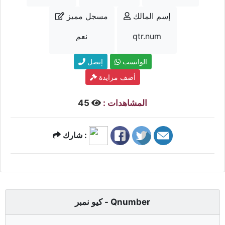
إسم المالك
مسجل مميز
qtr.num
نعم
الواتسب
إتصل
أضف مزايدة
المشاهدات :
45
شارك :
كيو نمبر - Qnumber