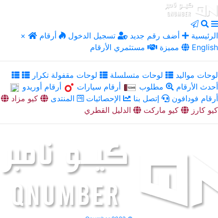
الرئيسية
أضف رقم جديد
تسجيل الدخول
أرقام
×
English
مميزة
مستثمري الأرقام
لوحات مواليد
لوحات متسلسلة
لوحات مقفولة تكرار
أحدث الأرقام
مطلوب
أرقام سيارات
أرقام أوريدو
أرقام فودافون
إتصل بنا
الإحصائيات
المنتدى
كيو مزاد
كيو كارز
كيو ماركت
الدليل القطري