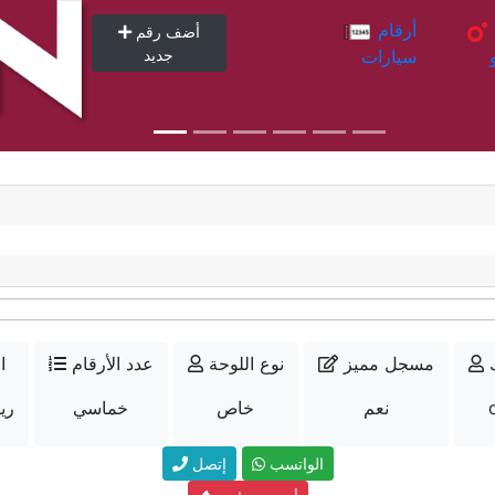
أرقام
أرقام
أضف رقم
سيارات
جديد
مسجل مميز
نوع اللوحة
عدد الأرقام
ا
نعم
خاص
خماسي
10500
الواتسب
إتصل