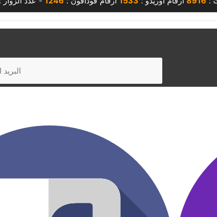
ت :
8916
أرقام أوريدو :
1533
أرقام فودافون :
1246
- عدد الزوار 