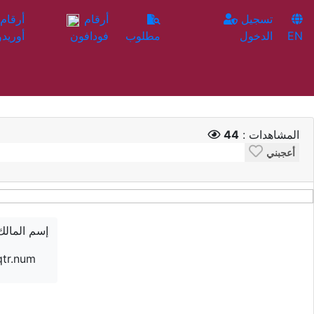
تسجيل
أرقام
EN
الدخول
مطلوب
فودافون
أوريدو
المشاهدات :
44
أعجبني
إسم المالك
qtr.num