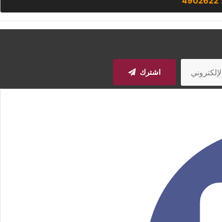
:
4902622
اشترك