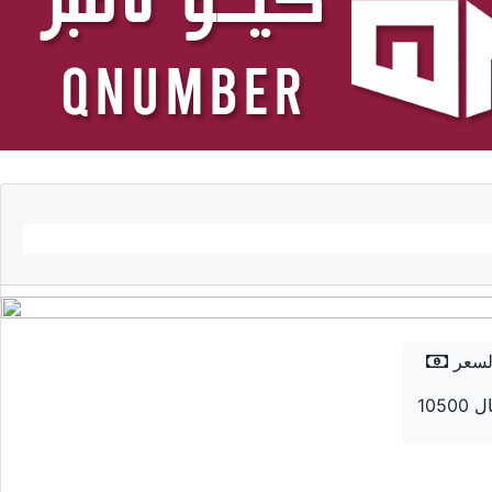
لسعر
 ريال