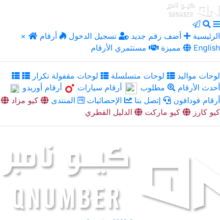
الرئيسية
أضف رقم جديد
تسجيل الدخول
أرقام
×
English
مميزة
مستثمري الأرقام
لوحات مواليد
لوحات متسلسلة
لوحات مقفولة تكرار
أحدث الأرقام
مطلوب
أرقام سيارات
أرقام أوريدو
أرقام فودافون
إتصل بنا
الإحصائيات
المنتدى
كيو مزاد
كيو كارز
كيو ماركت
الدليل القطري