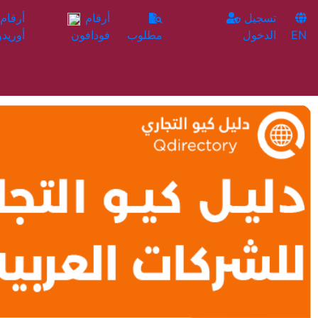
تسجيل
أرقام
EN
الدخول
مطلوب
فودافون
أوريدو