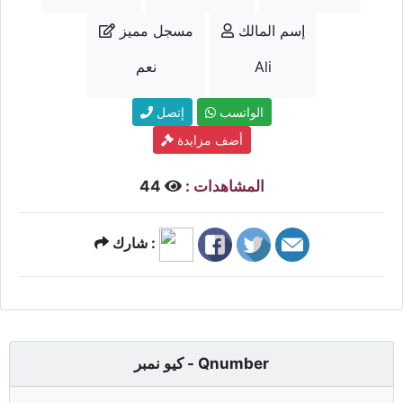
إسم المالك
مسجل مميز
Ali
نعم
الواتسب
إتصل
أضف مزايدة
المشاهدات :
44
شارك :
كيو نمبر - Qnumber