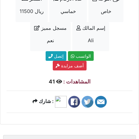
خاص
خماسي
11500 ريال
إسم المالك
مسجل مميز
Ali
نعم
الواتسب
إتصل
أضف مزايدة
المشاهدات :
41
شارك :