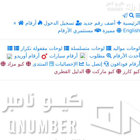
الرئيسية
أضف رقم جديد
تسجيل الدخول
أرقام
×
English
مميزة
مستثمري الأرقام
لوحات مواليد
لوحات متسلسلة
لوحات مقفولة تكرار
أحدث الأرقام
مطلوب
أرقام سيارات
أرقام أوريدو
أرقام فودافون
إتصل بنا
الإحصائيات
المنتدى
كيو مزاد
كيو كارز
كيو ماركت
الدليل القطري