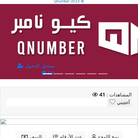
Qnumber 2023 ©
تسجيل الدخول
EN
المشاهدات :
41
أعجبني
نوع اللوحة
عدد الأرقام
السعر