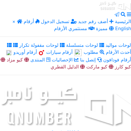
الرئيسية
أضف رقم جديد
تسجيل الدخول
أرقام
×
English
مميزة
مستثمري الأرقام
لوحات مواليد
لوحات متسلسلة
لوحات مقفولة تكرار
أحدث الأرقام
مطلوب
أرقام سيارات
أرقام أوريدو
أرقام فودافون
إتصل بنا
الإحصائيات
المنتدى
كيو مزاد
كيو كارز
كيو ماركت
الدليل القطري