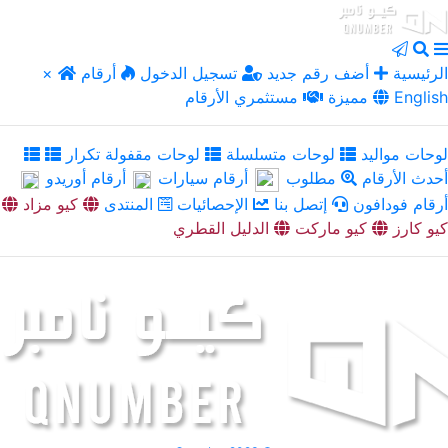
الرئيسية
أضف رقم جديد
تسجيل الدخول
أرقام
×
English
مميزة
مستثمري الأرقام
لوحات مواليد
لوحات متسلسلة
لوحات مقفولة تكرار
أحدث الأرقام
مطلوب
أرقام سيارات
أرقام أوريدو
أرقام فودافون
إتصل بنا
الإحصائيات
المنتدى
كيو مزاد
كيو كارز
كيو ماركت
الدليل القطري