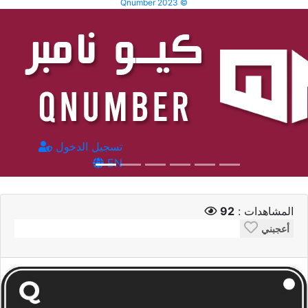
Qnumber 2023 ©
تسجيل الدخول
EN
المشاهدات :
92
أعجبني