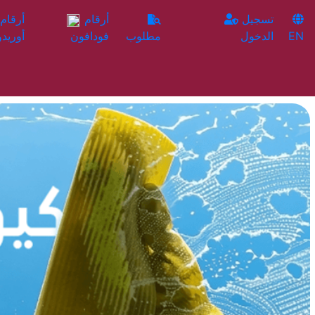
تسجيل
أرقام
EN
الدخول
مطلوب
فودافون
أوريدو