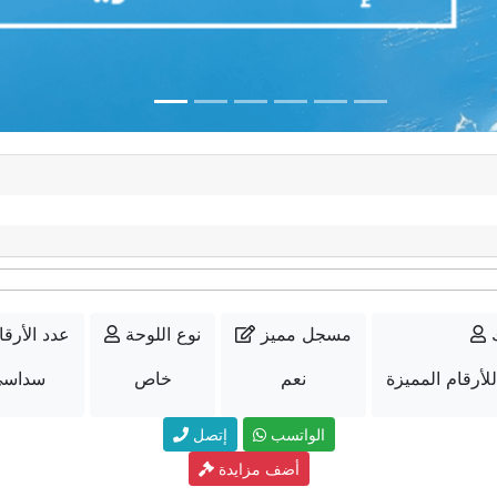
مسجل مميز
نوع اللوحة
عدد الأرقا
لأرقام المميزة
نعم
خاص
سداسي
الواتسب
إتصل
أضف مزايدة