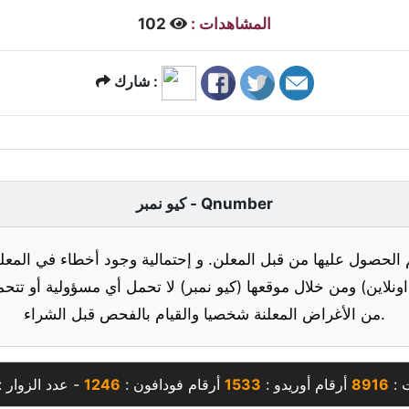
المشاهدات :
102
شارك :
كيو نمبر - Qnumber
 الحصول عليها من قبل المعلن. و إحتمالية وجود أخطاء في المعلو
ونلاين) ومن خلال موقعها (كيو نمبر) لا تحمل أي مسؤولية أو تتحم
من الأغراض المعلنة شخصيا والقيام بالفحص قبل الشراء.
 :
8916
أرقام أوريدو :
1533
أرقام فودافون :
1246
- عدد الزوار :