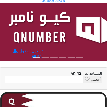
Qnumber 2023 ©
تسجيل الدخول
EN
المشاهدات :
42
أعجبني