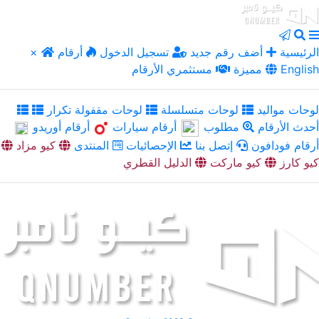
الرئيسية
أضف رقم جديد
تسجيل الدخول
أرقام
×
English
مميزة
مستثمري الأرقام
لوحات مواليد
لوحات متسلسلة
لوحات مقفولة تكرار
أحدث الأرقام
مطلوب
أرقام سيارات
أرقام أوريدو
أرقام فودافون
إتصل بنا
الإحصائيات
المنتدى
كيو مزاد
كيو كارز
كيو ماركت
الدليل القطري