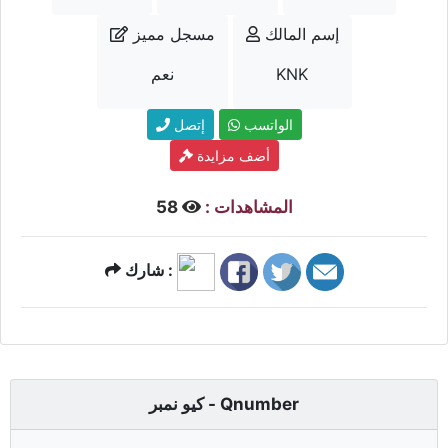
إسم المالك
مسجل مميز
KNK
نعم
الواتسب
إتصل
أضف مزايدة
المشاهدات :
58
شارك :
كيو نمبر - Qnumber