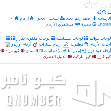
الرئيسية
أضف رقم جديد
تسجيل الدخول
أرقام
×
English
مميزة
مستثمري الأرقام
لوحات مواليد
لوحات متسلسلة
لوحات مقفولة تكرار
أحدث الأرقام
مطلوب
أرقام سيارات
أرقام أوريدو
أرقام فودافون
إتصل بنا
الإحصائيات
المنتدى
كيو مزاد
كيو كارز
كيو ماركت
الدليل القطري