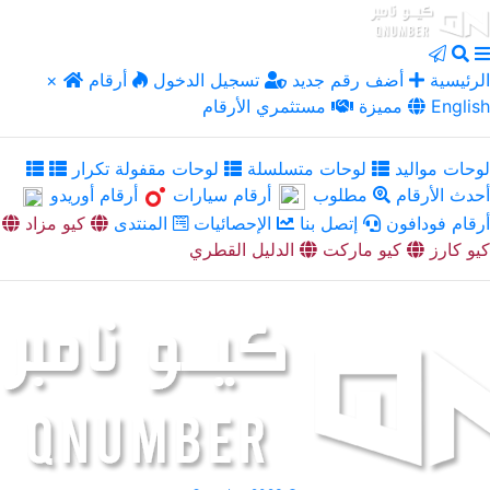
الرئيسية
أضف رقم جديد
تسجيل الدخول
أرقام
×
English
مميزة
مستثمري الأرقام
لوحات مواليد
لوحات متسلسلة
لوحات مقفولة تكرار
أحدث الأرقام
مطلوب
أرقام سيارات
أرقام أوريدو
أرقام فودافون
إتصل بنا
الإحصائيات
المنتدى
كيو مزاد
كيو كارز
كيو ماركت
الدليل القطري