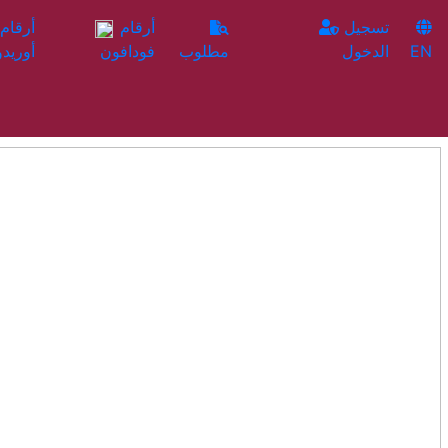
تسجيل
أرقام
EN
الدخول
مطلوب
فودافون
أوريدو