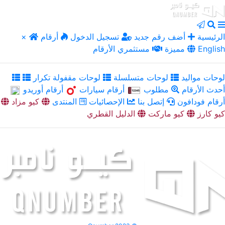
الرئيسية
أضف رقم جديد
تسجيل الدخول
أرقام
×
English
مميزة
مستثمري الأرقام
لوحات مواليد
لوحات متسلسلة
لوحات مقفولة تكرار
أحدث الأرقام
مطلوب
أرقام سيارات
أرقام أوريدو
أرقام فودافون
إتصل بنا
الإحصائيات
المنتدى
كيو مزاد
كيو كارز
كيو ماركت
الدليل القطري