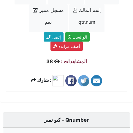
إسم المالك
مسجل مميز
qtr.num
نعم
الواتسب
إتصل
أضف مزايدة
المشاهدات :
38
شارك :
كيو نمبر - Qnumber