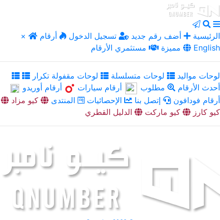
الرئيسية
أضف رقم جديد
تسجيل الدخول
أرقام
×
English
مميزة
مستثمري الأرقام
لوحات مواليد
لوحات متسلسلة
لوحات مقفولة تكرار
أحدث الأرقام
مطلوب
أرقام سيارات
أرقام أوريدو
أرقام فودافون
إتصل بنا
الإحصائيات
المنتدى
كيو مزاد
كيو كارز
كيو ماركت
الدليل القطري